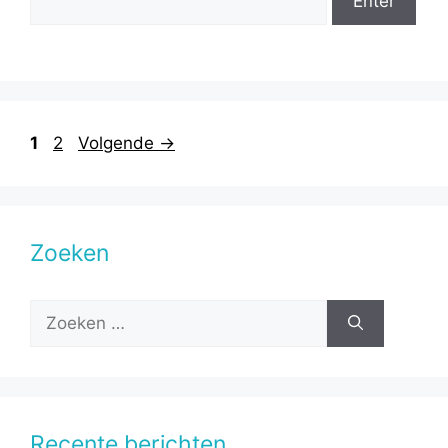
Pagina
Pagina
1
2
Volgende
→
Zoeken
Zoek
naar:
Recente berichten