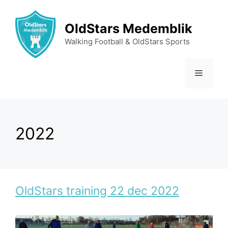
Ga
naar
OldStars Medemblik
de
Walking Football & OldStars Sports
inhoud
Menu
2022
OldStars training 22 dec 2022