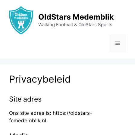
Ga
naar
OldStars Medemblik
de
Walking Football & OldStars Sports
inhoud
Menu
Privacybeleid
Site adres
Ons site adres is: https://oldstars-
fcmedemblik.nl.