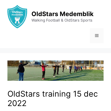
Ga
naar
OldStars Medemblik
de
Walking Football & OldStars Sports
inhoud
Menu
OldStars training 15 dec
2022