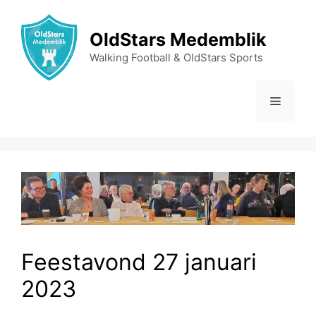
Ga
naar
OldStars Medemblik
de
Walking Football & OldStars Sports
inhoud
Menu
Feestavond 27 januari
2023