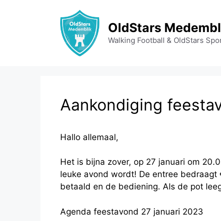
Ga
naar
OldStars Medembl
de
Walking Football & OldStars Spo
inhoud
Aankondiging feestav
Hallo allemaal,
Het is bijna zover, op 27 januari om 2
leuke avond wordt! De entree bedraagt 
betaald en de bediening. Als de pot lee
Agenda feestavond 27 januari 2023