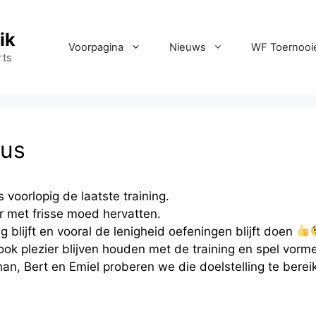
ik
Voorpagina
Nieuws
WF Toernooi
rts
tus
voorlopig de laatste training.
met frisse moed hervatten.
 blijft en vooral de lenigheid oefeningen blijft doen
 ook plezier blijven houden met de training en spel vorm
an, Bert en Emiel proberen we die doelstelling te berei