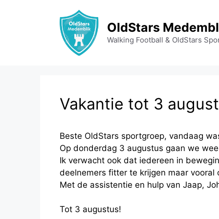
Ga
naar
OldStars Medembl
de
Walking Football & OldStars Spo
inhoud
Vakantie tot 3 augus
Beste OldStars sportgroep, vandaag was 
Op donderdag 3 augustus gaan we weer 
Ik verwacht ook dat iedereen in beweging
deelnemers fitter te krijgen maar vooral
Met de assistentie en hulp van Jaap, Joh
Tot 3 augustus!