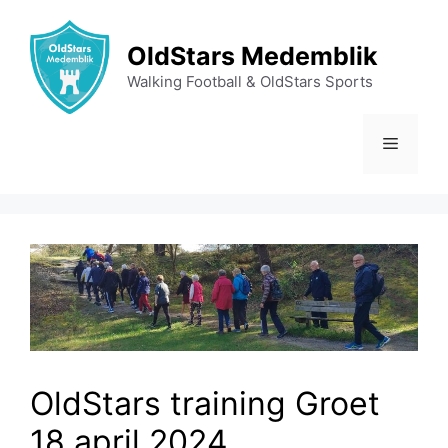
Ga
naar
OldStars Medemblik
de
Walking Football & OldStars Sports
inhoud
Menu
OldStars training Groet
18 april 2024