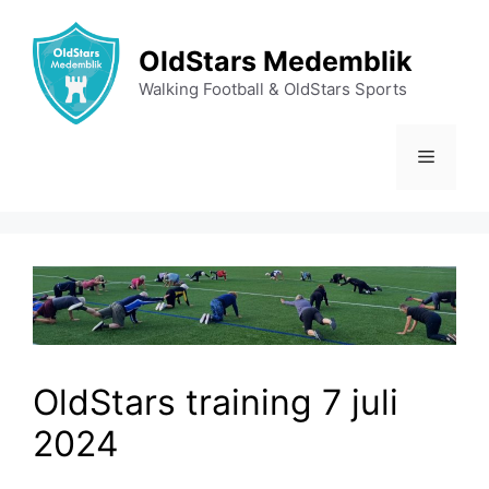
Ga
naar
OldStars Medemblik
de
Walking Football & OldStars Sports
inhoud
Menu
OldStars training 7 juli
2024