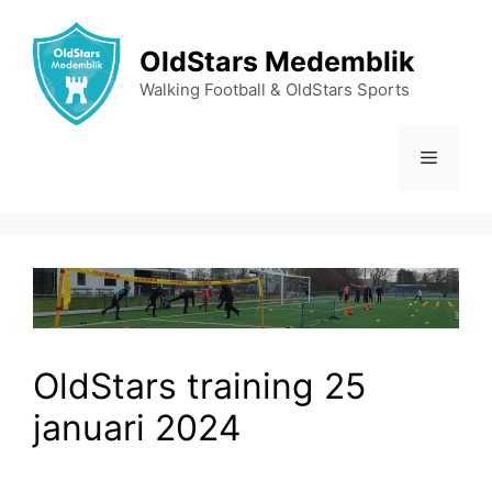
Ga
naar
OldStars Medemblik
de
Walking Football & OldStars Sports
inhoud
Menu
OldStars training 25
januari 2024