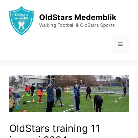
Ga
naar
OldStars Medemblik
de
Walking Football & OldStars Sports
inhoud
Menu
OldStars training 11