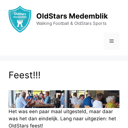
Ga
naar
OldStars Medemblik
de
Walking Football & OldStars Sports
inhoud
Menu
Feest!!!
Het was een paar maal uitgesteld, maar daar
was het dan eindelijk. Lang naar uitgezien: het
OldStars feest!